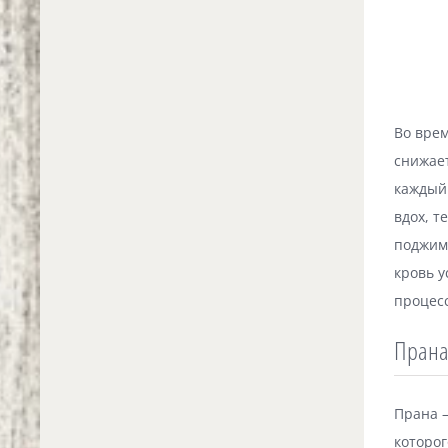
Во врем
снижает
каждый 
вдох, т
поджим
кровь у
процесс
Прана
Прана —
которог