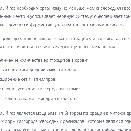
лый газ необходим организму не меньше, чем кислород. Он во
ьный центр и успокаивает нервную систему; обеспечивает тону
ю гормонов и ферментов; участвует в синтезе аминокислот.
ержке дыхания повышается концентрация углекислого газа в к
тате включаются различные адаптационные механизмы:
еличение количества эритроцитов в крови;
вышение кислородной емкости крови;
сширение сети капилляров;
учшение усвоения кислорода клетками;
ст количества митохондрий в клетках.
слый газ является мощным ингибитором генерации в митохондр
х форм кислорода (свободных радикалов), которые являюся од
 старения. Углекислый газ значительно подавляет образовани