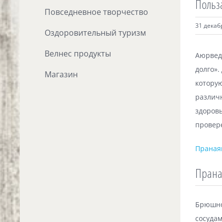
Польз
Повседневное творчество
31 декаб
Оздоровительный туризм
Велнес продукты
Аюрведа
долго»
Магазин
котору
различ
здоров
провер
Праная
Прана
Брюшно
сосудам