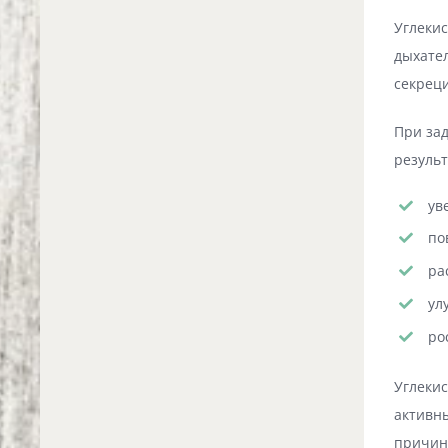
Углекис
дыхател
секреци
При зад
резуль
ув
по
ра
ул
ро
Углеки
активны
причин