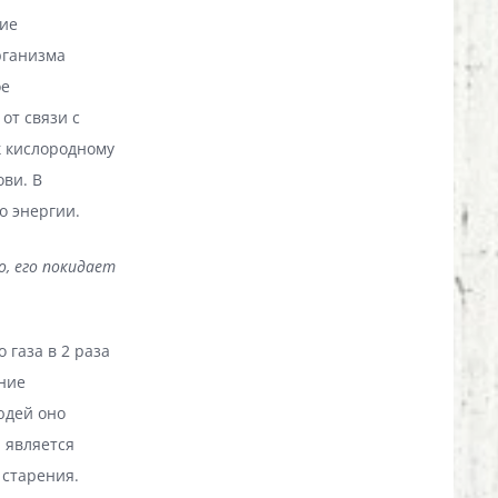
ние
рганизма
ое
от связи с
к кислородному
ви. В
о энергии.
о, его покидает
 газа в 2 раза
ание
юдей оно
и является
 старения.