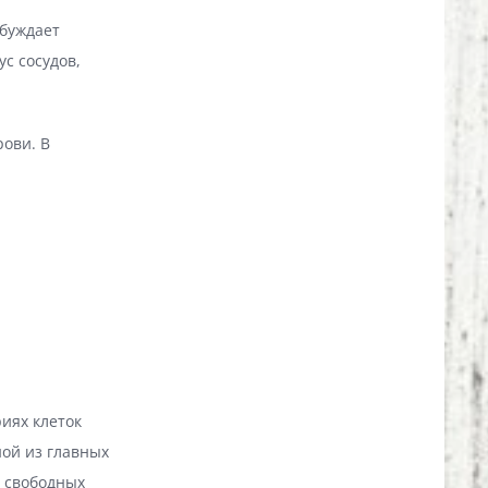
збуждает
с сосудов,
рови. В
иях клеток
ной из главных
е свободных