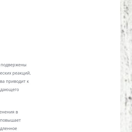
е подвержены
еских реакций,
ва приводит к
уждающего
енения в
 повышает
едленное