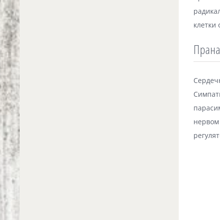
радикал
клетки
Прана
Сердечн
Симпати
параси
нервом 
регуля