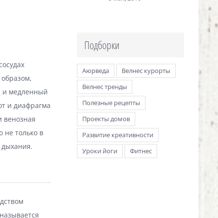
Подборки
сосудах
Аюрведа
Велнес курорты
 образом,
Велнес тренды
й и медленный
Полезные рецепты
от и диафрагма
и венозная
Проекты домов
о не только в
Развитие креативности
 дыхания.
Уроки йоги
Фитнес
едством
 называется