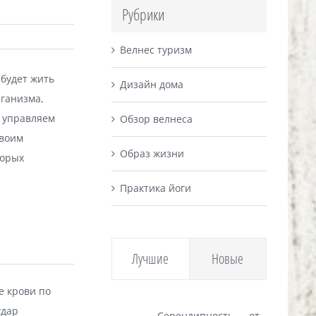
Рубрики
Велнес туризм
 будет жить
Дизайн дома
рганизма,
 управляем
Обзор велнеса
своим
Образ жизни
торых
Практика йоги
Лучшие
Новые
е крови по
удар
Серендипность — от