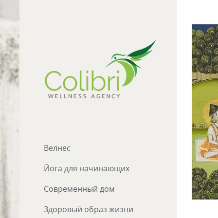
Skip
to
View
content
Larger
Image
Велнес
Йога для начинающих
Современный дом
Здоровый образ жизни