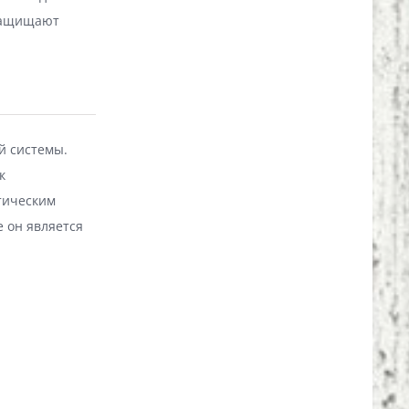
 защищают
й системы.
к
тическим
 он является