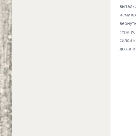
выталки
чему кр
вернуть
сердцу
силой к
дыхани