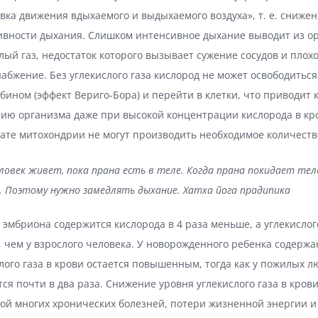
вка движения вдыхаемого и выдыхаемого воздуха», т. е. сниже
ивности дыхания. Слишком интенсивное дыхание выводит из о
лый газ, недостаток которого вызывает сужение сосудов и плох
абжение. Без углекислого газа кислород не может освободиться 
бином (эффект Вериго-Бора) и перейти в клетки, что приводит 
ию организма даже при высокой концентрации кислорода в кро
ате митохондрии не могут производить необходимое количеств
ловек живет, пока прана есть в теле. Когда прана покидает тел
. Поэтому нужно замедлять дыхание. Хатха йога прадипика
 эмбриона содержится кислорода в 4 раза меньше, а углекислого
 чем у взрослого человека. У новорожденного ребенка содерж
лого газа в крови остается повышенным, тогда как у пожилых л
ся почти в два раза. Снижение уровня углекислого газа в кров
ой многих хронических болезней, потери жизненной энергии и