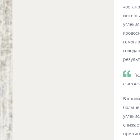
«остано
интенс
углекис
кровосн
гемогло
голодан
результ
Че
и жизнь
В крови
больше,
углекис
снижает
причин