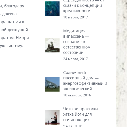
сказки к концепции
ы, благодаря
креативности
ь должна
10 марта, 2017
звращаться к
орой движущей
Медитация
випассана —
вратом. Не зря
сознание в
ую систему.
естественном
состоянии
24 марта, 2017
Солнечный
пассивный дом —
энергоэффективный и
экологический
10 октября, 2016
Четыре практики
хатха йоги для
начинающих
5 мая, 2016