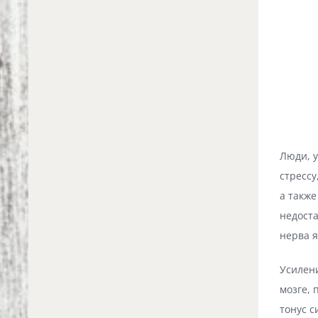
Люди, у
стрессу
а такж
недост
нерва я
Усилен
мозге,
тонус 