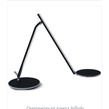
$898.00
–
$1,284.00
Светодиодная лампа Infinity