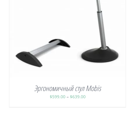
Эргономичный стул Mobis
Диапазон
$
599.00
–
$
639.00
цен:
$599.00
–
$639.00