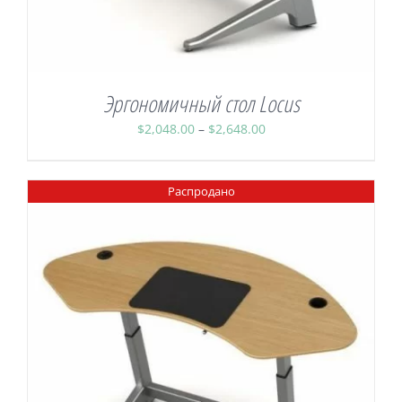
Эргономичный стол Locus
Диапазон
$
2,048.00
–
$
2,648.00
цен:
$2,048.00
Распродано
–
$2,648.00