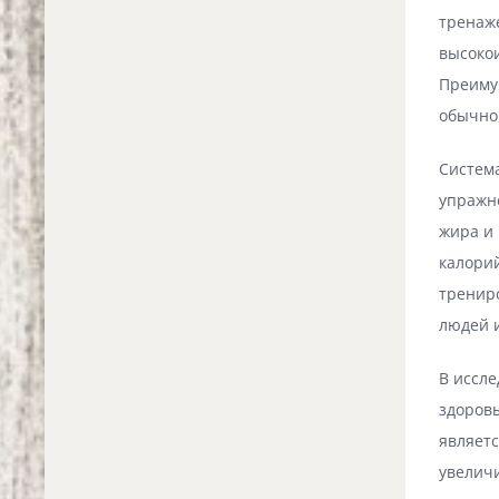
тренаже
высокои
Преиму
обычно,
Систем
упражне
жира и
калори
тренир
людей 
В иссле
здоров
являетс
увелич