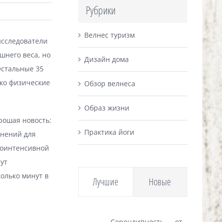
Рубрики
Велнес туризм
исследователи
шнего веса, но
Дизайн дома
Остальные 35
ко физические
Обзор велнеса
Образ жизни
рошая новость:
Практика йоги
жнений для
коинтенсивной
ут
олько минут в
Лучшие
Новые
Серендипность — от