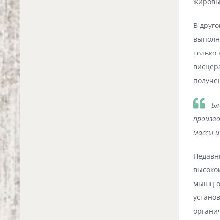
жировы
В друго
выполн
только
висцера
получе
Бл
произво
массы 
Недавни
высоко
мышц о
установ
органи