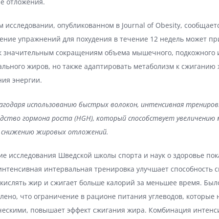
е отложения.
м исследовании, опубликованном в Journal of Obesity, сообщаетс
ение упражнений для похудения в течение 12 недель может пр
 к значительным сокращениям объема мышечного, подкожного 
льного жиров, но также адаптировать метаболизм к сжиганию 
ния энергии.
агодаря использованию быстрых волокон, интенсивная трениро
дство гормона роста (HGH), который способствует увеличению
и снижению жировых отложений.
е исследования Шведской школы спорта и наук о здоровье пок
интенсивная интервальная тренировка улучшает способность 
кислять жир и сжигает больше калорий за меньшее время. Был
лено, что ограничение в рационе питания углеводов, которые 
ческими, повышает эффект сжигания жира. Комбинация интенс