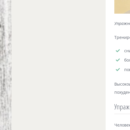
Упражне
Трениро
сн
бо
по
Высоко
похуде
Упраж
Челове