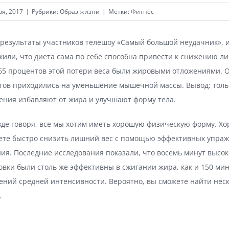
ря, 2017
|
Рубрики:
Образ жизни
|
Метки:
Фитнес
 результаты участников телешоу «Самый большой неудачник», 
или, что диета сама по себе способна привести к снижению ли
 65 процентов этой потери веса были жировыми отложениями. 
тов приходились на уменьшение мышечной массы. Вывод: толь
ения избавляют от жира и улучшают форму тела.
де говоря, все мы хотим иметь хорошую физическую форму. Хо
ете быстро снизить лишний вес с помощью эффективных упра
ия. Последние исследования показали, что восемь минут высо
вки были столь же эффективны в сжигании жира, как и 150 мин
ний средней интенсивности. Вероятно, вы сможете найти неск
.