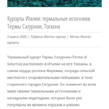
Велнес продукты
Курорты Италии: термальные источники
Магазин
Термы Сатурнии, Тоскана
2 марта, 2020
|
Рубрики:
Велнес туризм
|
Метки:
Велнес
курорты
Термальный курорт Термы Сатурнии (Terme di
Saturnia) расположен в Италии на юге Тосканы, в
самом сердце региона Маремма, посреди сельской
местности с очаровательными пейзажами, в тени
старинного городка Сатурния. Он знаменит во всем
мире своими термальными источниками и
каскадными водопадами, которые были уже
популярны во времена этрусков и римлян.