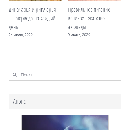
Диначарья и ритучарья
Правильное питание —
Т
— аюрведа на каждый
великое лекарство
и
день
аюрведы
1
24 июля, 2020
9 июня, 2020
Результат
поиска:
Анонс