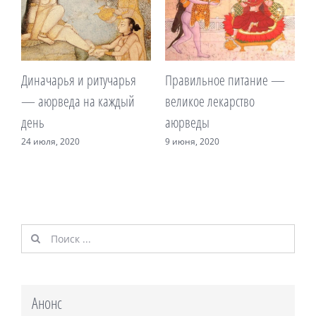
ья
Правильное питание —
Тридоша – алхимия жизни
ый
великое лекарство
и здоровья
аюрведы
17 мая, 2020
9 июня, 2020
Результат
поиска:
Анонс