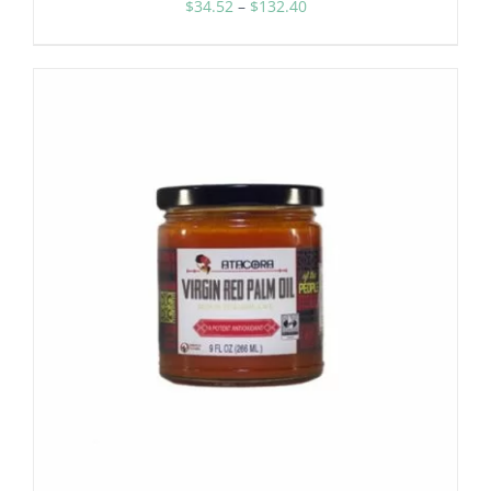
Диапазон
$
34.52
–
$
132.40
цен:
$34.52
–
$132.40